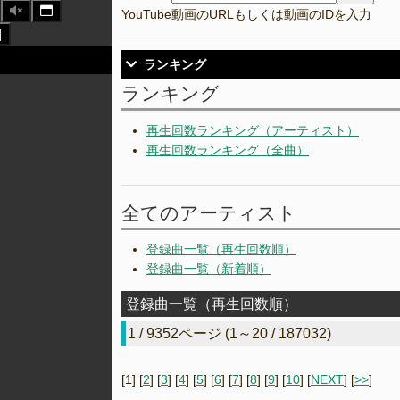
YouTube動画のURLもしくは動画のIDを入力
]
ランキング
ランキング
再生回数ランキング（アーティスト）
再生回数ランキング（全曲）
全てのアーティスト
登録曲一覧（再生回数順）
登録曲一覧（新着順）
登録曲一覧（再生回数順）
1 / 9352ページ (1～20 / 187032)
[1] [
2
] [
3
] [
4
] [
5
] [
6
] [
7
] [
8
] [
9
] [
10
] [
NEXT
] [
>>
]