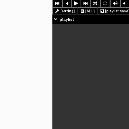
.[ALL]
.[playlist save
.[setting]
playlist