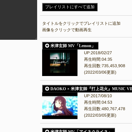
プレイリストにすべて追加
タイトルをクリックでプレイリストに追加
画像をクリックで動画再生
米津玄師 MV「Lemon」
UP:2018/02/27
再生時間:04:35
再生回数:735,453,908
(2022/03/06更新)
DAOKO × 米津玄師『打上花火』MUSIC VI
UP:2017/08/10
再生時間:04:53
再生回数:480,767,478
(2022/03/05更新)
米津玄師 MV「アイネクライネ」