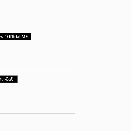
.-' Official MV
8[公式]