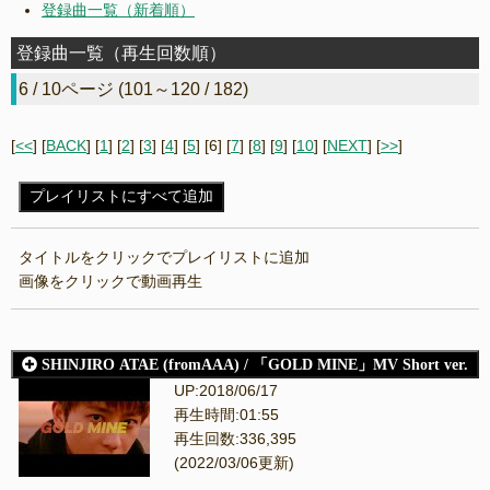
再生回数ランキング（全曲）
登録曲一覧（新着順）
入力
登録曲一覧（再生回数順）
6 / 10ページ (101～120 / 182)
[
<<
] [
BACK
] [
1
] [
2
] [
3
] [
4
] [
5
] [6] [
7
] [
8
] [
9
] [
10
] [
NEXT
] [
>>
]
プレイリストにすべて追加
タイトルをクリックでプレイリストに追加
画像をクリックで動画再生
SHINJIRO ATAE (fromAAA) / 「GOLD MINE」MV Short ver.
UP:2018/06/17
再生時間:01:55
再生回数:336,395
(2022/03/06更新)