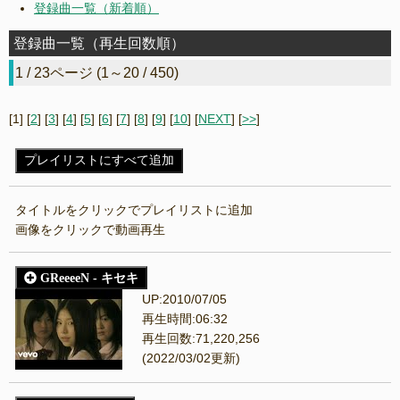
再生回数ランキング（全曲）
登録曲一覧（新着順）
入力
登録曲一覧（再生回数順）
1 / 23ページ (1～20 / 450)
[1] [
2
] [
3
] [
4
] [
5
] [
6
] [
7
] [
8
] [
9
] [
10
] [
NEXT
] [
>>
]
プレイリストにすべて追加
タイトルをクリックでプレイリストに追加
画像をクリックで動画再生
GReeeeN - キセキ
UP:2010/07/05
再生時間:06:32
再生回数:71,220,256
(2022/03/02更新)