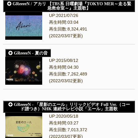
GReeeeN / アカリ 【TBS系 日曜劇場『TOKYO MER～走る緊
急救命室～』主題歌】
UP:2021/07/26
再生時間:03:04
再生回数:8,324,491
(2022/03/07更新)
GReeeeN - 夏の音
UP:2015/08/12
再生時間:04:30
再生回数:7,262,489
(2022/03/02更新)
GReeeeN - 「星影のエール」リリックビデオ Full Ver.（コー
ド譜つき）NHK 連続テレビ小説「エール」主題歌
UP:2020/05/18
再生時間:03:27
再生回数:7,013,372
(2022/03/07更新)